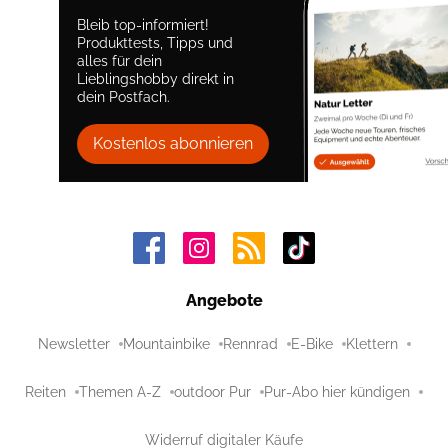
Bleib top-informiert!
Produkttests, Tipps und
alles für dein
Lieblingshobby direkt in
dein Postfach.
Kostenlos abonnieren
Angebote
Newsletter
Mountainbike
Rennrad
E-Bike
Klettern
Reiten
Themen A-Z
outdoor Pur
Pur-Abo hier kündigen
Widerruf digitaler Käufe