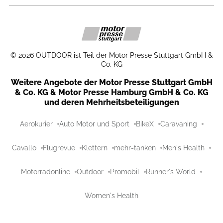
©
2026
OUTDOOR ist Teil der Motor Presse Stuttgart GmbH &
Co. KG
Weitere Angebote der Motor Presse Stuttgart GmbH
& Co. KG & Motor Presse Hamburg GmbH & Co. KG
und deren Mehrheitsbeteiligungen
Aerokurier
Auto Motor und Sport
BikeX
Caravaning
Cavallo
Flugrevue
Klettern
mehr-tanken
Men's Health
Motorradonline
Outdoor
Promobil
Runner's World
Women's Health