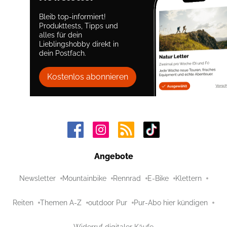
Bleib top-informiert!
Produkttests, Tipps und
alles für dein
Lieblingshobby direkt in
dein Postfach.
Kostenlos abonnieren
Angebote
Newsletter
Mountainbike
Rennrad
E-Bike
Klettern
Reiten
Themen A-Z
outdoor Pur
Pur-Abo hier kündigen
Widerruf digitaler Käufe