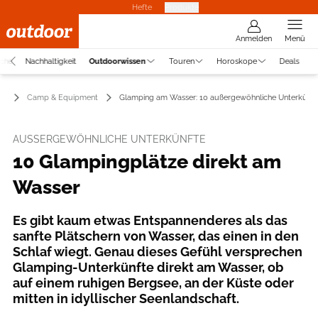
Hefte
Produkte
Anmelden
Menü
uche
Nachhaltigkeit
Outdoorwissen
Touren
Horoskope
Deals
en
Camp & Equipment
Glamping am Wasser: 10 außergewöhnliche Unterkünft
AUSSERGEWÖHNLICHE UNTERKÜNFTE
10 Glampingplätze direkt am
Wasser
Es gibt kaum etwas Entspannenderes als das
sanfte Plätschern von Wasser, das einen in den
Schlaf wiegt. Genau dieses Gefühl versprechen
Glamping-Unterkünfte direkt am Wasser, ob
auf einem ruhigen Bergsee, an der Küste oder
mitten in idyllischer Seenlandschaft.