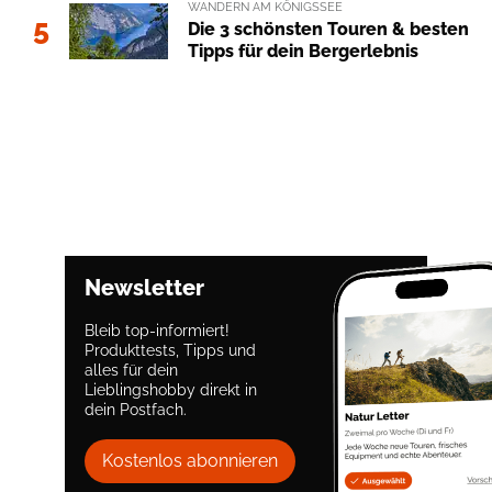
WANDERN AM KÖNIGSSEE
5
Die 3 schönsten Touren & besten
Tipps für dein Bergerlebnis
Newsletter
Bleib top-informiert!
Produkttests, Tipps und
alles für dein
Lieblingshobby direkt in
dein Postfach.
Kostenlos abonnieren