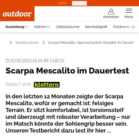
Hefte
Produkte
Anmelden
Menü
Ausrüstung
Klettern
Zeltplatzsuche
Nachhaltigkeit
Outdoorwissen
tung
Wanderschuhe
Scarpa Mescalito: Approachschuh-Klassiker im Dauertest
ZUSTIEGSSCHUH IM CHECK
Scarpa Mescalito im Dauertest
INHALT VON
In den letzten 12 Monaten zeigte der Scarpa
Mescalito, wofür er gemacht ist: felsiges
Terrain. Er sitzt komfortabel, ist torsionssteif
und überzeugt mit robuster Verarbeitung – nur
im Matsch könnte der Sohlengrip besser sein.
Unseren Testbericht dazu lest ihr hier ...