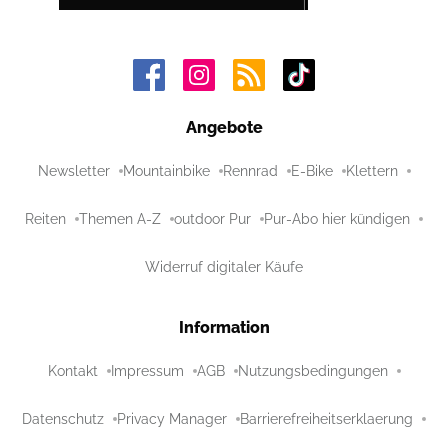
Angebote
Newsletter
Mountainbike
Rennrad
E-Bike
Klettern
Reiten
Themen A-Z
outdoor Pur
Pur-Abo hier kündigen
Widerruf digitaler Käufe
Information
Kontakt
Impressum
AGB
Nutzungsbedingungen
Datenschutz
Privacy Manager
Barrierefreiheitserklaerung