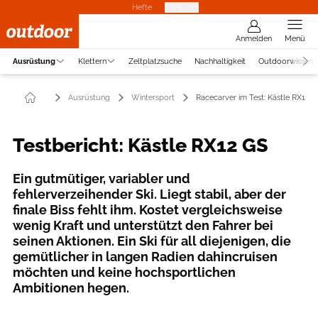
Hefte
Produkte
Anmelden
Menü
Ausrüstung
Klettern
Zeltplatzsuche
Nachhaltigkeit
Outdoorwissen
Ausrüstung
Wintersport
Racecarver im Test: Kästle RX12 
Testbericht: Kästle RX12 GS
Ein gutmütiger, variabler und
fehlerverzeihender Ski. Liegt stabil, aber der
finale Biss fehlt ihm. Kostet vergleichsweise
wenig Kraft und unterstützt den Fahrer bei
seinen Aktionen. Ein Ski für all diejenigen, die
gemütlicher in langen Radien dahincruisen
möchten und keine hochsportlichen
Ambitionen hegen.