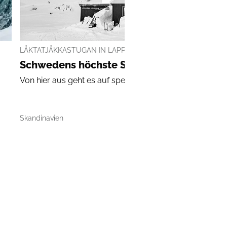
LÅKTATJÅKKASTUGAN IN LAPPLAND
Schwedens höchste Skihütte begeistert
Von hier aus geht es auf spektakuläre Skitouren ...
Skandinavien