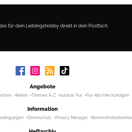
les für dein Lieblingshobby direkt in dein Postfach.
Angebote
lettern
Reiten
Themen A-Z
outdoor Pur
Pur-Abo hier kündigen
Information
bedingungen
Datenschutz
Privacy Manager
Barrierefreiheitserkl
Heftarchiv