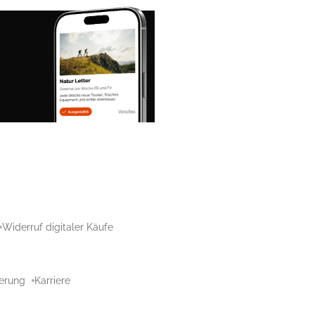
Widerruf digitaler Käufe
aerung
Karriere