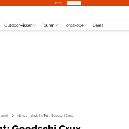
Hefte
Produkte
Outdoorwissen
Touren
Horoskope
Deals
rsport
Allmountainski im Test: Goodschi Crux
ht: Goodschi Crux