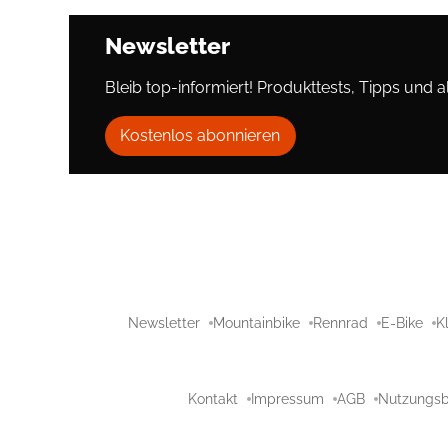
Newsletter
Bleib top-informiert! Produkttests, Tipps und al
Kostenlos abonnieren
Newsletter
Mountainbike
Rennrad
E-Bike
K
Kontakt
Impressum
AGB
Nutzungs