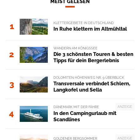
MEIST GELESEN
KLETTERGEBIETE IN DEUTSCHLAND
1
In Ruhe klettern im Altmühltal
WANDERN AM KÖNIGSSEE
2
Die 3 schönsten Touren & besten
Tipps für dein Bergerlebnis
DOLOMITEN HÖHENWEG NR. 9 ÜBERBLICK
3
Transversale verbindet Schlern,
Langkofel und Sella
ANZEIGE
DÄNEMARK MIT DER FÄHRE
4
In den Campingurlaub mit
Scandlines
ANZEIGE
GOLDENER BERGSOMMER