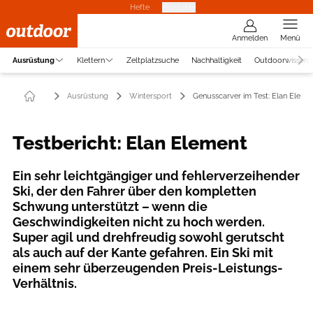
Hefte
Produkte
Anmelden
Menü
Ausrüstung
Klettern
Zeltplatzsuche
Nachhaltigkeit
Outdoorwissen
Ausrüstung
Wintersport
Genusscarver im Test: Elan Eleme
Testbericht: Elan Element
Ein sehr leichtgängiger und fehlerverzeihender
Ski, der den Fahrer über den kompletten
Schwung unterstützt – wenn die
Geschwindigkeiten nicht zu hoch werden.
Super agil und drehfreudig sowohl gerutscht
als auch auf der Kante gefahren. Ein Ski mit
einem sehr überzeugenden Preis-Leistungs-
Verhältnis.