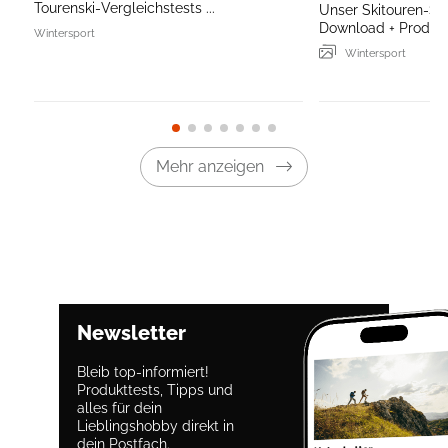
Tourenski-Vergleichstests ...
Unser Skitouren-Sp
Download + Produkt
Wintersport
Wintersport
Mehr anzeigen
Newsletter
Bleib top-informiert!
Produkttests, Tipps und
alles für dein
Lieblingshobby direkt in
dein Postfach.